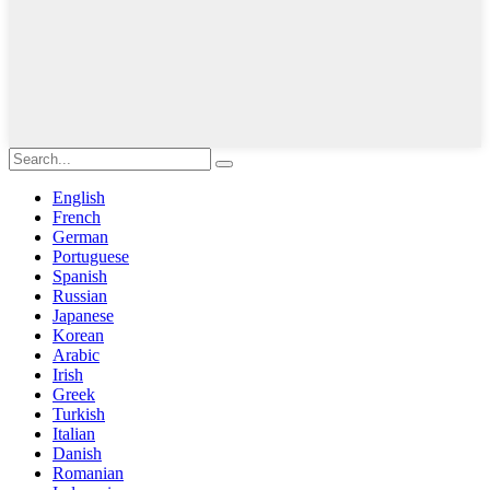
English
French
German
Portuguese
Spanish
Russian
Japanese
Korean
Arabic
Irish
Greek
Turkish
Italian
Danish
Romanian