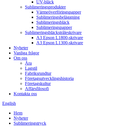
UV-bläck
Sublimeringsprodukter
Värmeöverföringspapper
Sublimeringsbeläggning
Sublimeringsbläck
Sublimeringspapper
Sublimeringsbläckstråleskrivare
A3 Epson L1800-skrivare
A3 Epson L1300-skrivare
Nyheter
Vanliga frågor
Om oss
Ära
Lagstil
Fabriksrundtur
Företagsutvecklingshistoria
Företagskultur
Affärsfilosofi
Kontakta oss
English
Hem
Nyheter
Sublimeringstryck