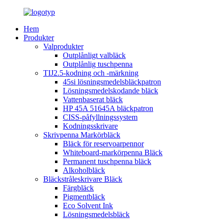
Hem
Produkter
Valprodukter
Outplånligt valbläck
Outplånlig tuschpenna
TIJ2.5-kodning och -märkning
45si lösningsmedelsbläckpatron
Lösningsmedelskodande bläck
Vattenbaserat bläck
HP 45A 51645A bläckpatron
CISS-påfyllningssystem
Kodningsskrivare
Skrivpenna Markörbläck
Bläck för reservoarpennor
Whiteboard-markörpenna Bläck
Permanent tuschpenna bläck
Alkoholbläck
Bläckstråleskrivare Bläck
Färgbläck
Pigmentbläck
Eco Solvent Ink
Lösningsmedelsbläck