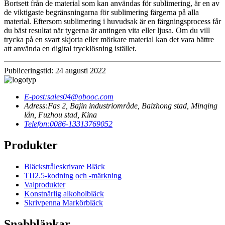
Bortsett från de material som kan användas för sublimering, är en av
de viktigaste begränsningarna för sublimering färgerna på alla
material. Eftersom sublimering i huvudsak är en färgningsprocess får
du bäst resultat när tygerna är antingen vita eller ljusa. Om du vill
trycka på en svart skjorta eller mörkare material kan det vara bättre
att använda en digital trycklösning istället.
Publiceringstid: 24 augusti 2022
E-post:
sales04@obooc.com
Adress:
Fas 2, Bajin industriområde, Baizhong stad, Minqing
län, Fuzhou stad, Kina
Telefon:
0086-13313769052
Produkter
Bläckstråleskrivare Bläck
TIJ2.5-kodning och -märkning
Valprodukter
Konstnärlig alkoholbläck
Skrivpenna Markörbläck
Snabblänkar