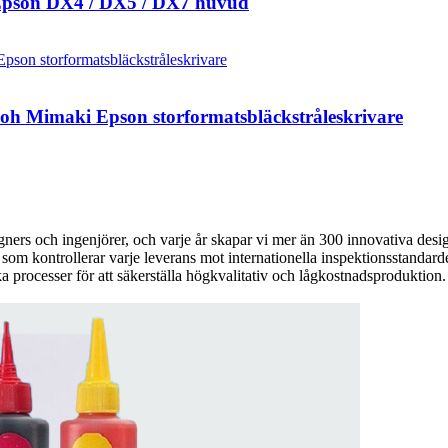
d Epson DX4 / DX5 / DX7 huvud
hoh Mimaki Epson storformatsbläckstråleskrivare
gners och ingenjörer, och varje år skapar vi mer än 300 innovativa des
 som kontrollerar varje leverans mot internationella inspektionsstandarde
a processer för att säkerställa högkvalitativ och lågkostnadsproduktion.