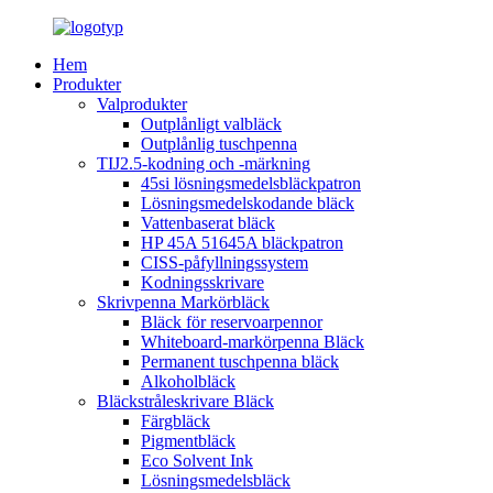
Hem
Produkter
Valprodukter
Outplånligt valbläck
Outplånlig tuschpenna
TIJ2.5-kodning och -märkning
45si lösningsmedelsbläckpatron
Lösningsmedelskodande bläck
Vattenbaserat bläck
HP 45A 51645A bläckpatron
CISS-påfyllningssystem
Kodningsskrivare
Skrivpenna Markörbläck
Bläck för reservoarpennor
Whiteboard-markörpenna Bläck
Permanent tuschpenna bläck
Alkoholbläck
Bläckstråleskrivare Bläck
Färgbläck
Pigmentbläck
Eco Solvent Ink
Lösningsmedelsbläck