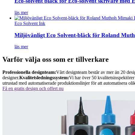
Eco-solvent bläck för Eco-solvent skrivare me
läs mer
Eco Solvent Ink
Miljövänligt Eco Solvent-bläck för Roland Mut
läs mer
Varför välja oss som er tillverkare
Professionella designteam:
Vårt designteam består av mer än 20 desi
designer.
Kvalitetsledningssystem:
Vi har över 50 kvalitetsinspektörer
utrustad med automatiserade produktionslinjer för att automatisera olik
Få en gratis design och offert nu