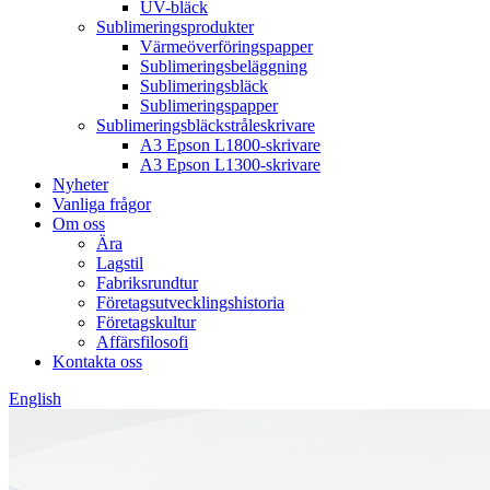
UV-bläck
Sublimeringsprodukter
Värmeöverföringspapper
Sublimeringsbeläggning
Sublimeringsbläck
Sublimeringspapper
Sublimeringsbläckstråleskrivare
A3 Epson L1800-skrivare
A3 Epson L1300-skrivare
Nyheter
Vanliga frågor
Om oss
Ära
Lagstil
Fabriksrundtur
Företagsutvecklingshistoria
Företagskultur
Affärsfilosofi
Kontakta oss
English